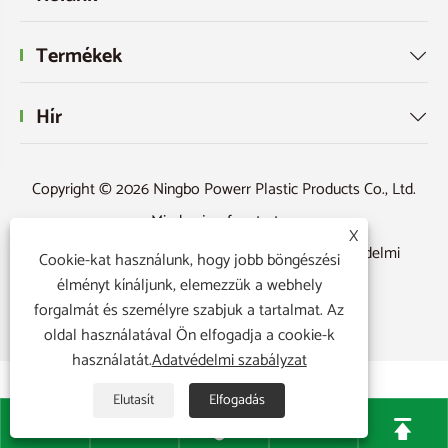
Termékek

Hír

Copyright © 2026 Ningbo Powerr Plastic Products Co., Ltd.
Minden jog fenntartva.
X
Links
|
Sitemap
|
RSS
|
XML
|
Adatvédelmi
Cookie-kat használunk, hogy jobb böngészési
szabályzat
|
élményt kínáljunk, elemezzük a webhely
forgalmát és személyre szabjuk a tartalmat. Az
oldal használatával Ön elfogadja a cookie-k
használatát.
Adatvédelmi szabályzat
Elutasít
Elfogadás




