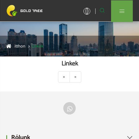


itthon
Linkek
Linkek
«
»
Rólunk
